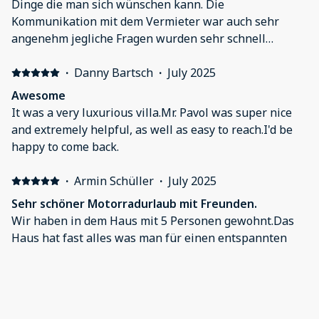
Dinge die man sich wünschen kann. Die
Kommunikation mit dem Vermieter war auch sehr
angenehm jegliche Fragen wurden sehr schnell
beantwortet.
·
Danny Bartsch
·
July 2025
Awesome
It was a very luxurious villa.Mr. Pavol was super nice
and extremely helpful, as well as easy to reach.I'd be
happy to come back.
·
Armin Schüller
·
July 2025
Sehr schöner Motorradurlaub mit Freunden.
Wir haben in dem Haus mit 5 Personen gewohnt.Das
Haus hat fast alles was man für einen entspannten
Urlaub braucht, Schwimmbad, Sauna, Whirlpool, eine
gut ausgestattete Küche. Lediglich eine gemütliche
Sitzgruppe auf der Terrasse hat gefehlt. Für ein wenig
Sport zu treiben gibt es einen Fitnessturm und ein
·
Myroslav
·
March 2025