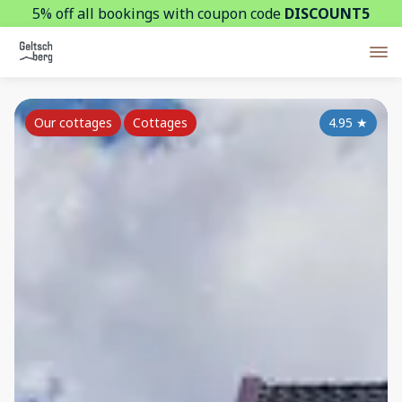
5% off all bookings with coupon code
DISCOUNT5
Our cottages
Cottages
4.95
★