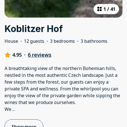
1
/
41
Koblitzer Hof
House
·
12 guests
·
3 bedrooms
·
3 bathrooms
4.95
·
6 reviews
A breathtaking view of the northern Bohemian hills,
nestled in the most authentic Czech landscape. Just a
few steps from the forest, our guests can enjoy a
private SPA and wellness. From the whirlpool you can
enjoy the view of the private garden while sipping the
wines that we produce ourselves.
We
...
Show more