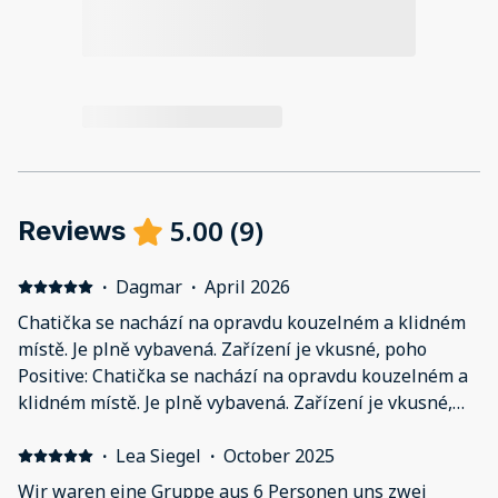
5.00
(
9
)
Reviews
·
Dagmar
·
April 2026
Chatička se nachází na opravdu kouzelném a klidném
místě. Je plně vybavená. Zařízení je vkusné, poho
Positive: Chatička se nachází na opravdu kouzelném a
klidném místě. Je plně vybavená. Zařízení je vkusné,
pohodlné a přitom jednoduché. Po celou dobu pobytu
jsme se zde cítili jako doma. Zahrada je prostorná,
·
Lea Siegel
·
October 2025
osázená ovocnými stromy a nabízí krásný výhled na
Wir waren eine Gruppe aus 6 Personen uns zwei