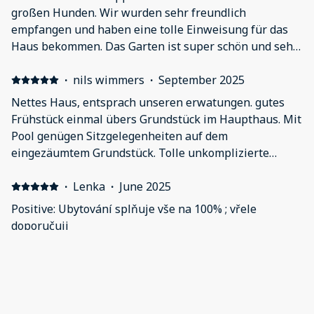
vinici. Milovníkům vína rozhodně doporučujeme
großen Hunden. Wir wurden sehr freundlich
ochutnat vína z jejich produkce. Ideální místo pro
empfangen und haben eine tolle Einweisung für das
odpočinek od každodenního shonu. Lokalita je v dobré
Haus bekommen. Das Garten ist super schön und sehr
dojezdové vzdálenosti od krásných Litoměřic nebo od
Hundefreundlich, aufgrund des komplett
bližšího Úštěku.
eingezäunten Außenbereichs. Ein Pool ist auch
·
nils wimmers
·
September 2025
vorhanden und die Weinreben standen mit im Garten,
Nettes Haus, entsprach unseren erwatungen. gutes
was eine sehr schöne Aussicht bietet. Das Haus ist
Frühstück einmal übers Grundstück im Haupthaus. Mit
sehr sauber und praktisch für eine größere Gruppe. Es
Pool genügen Sitzgelegenheiten auf dem
ist schön ruhig in der Gegend und es gibt einige
eingezäumtem Grundstück. Tolle unkomplizierte
Möglichkeiten zum wandern. Wir haben unseren
Vermieter. Wir sagen Danke.
Aufenthalt sehr genossen.
·
Lenka
·
June 2025
Positive: Ubytování splňuje vše na 100% ; vřele
doporučuji
·
Michael
·
April 2025
Wir fanden Tschechien schon immer toll und durch
diesen Urlaub hat sich unser Eindruck verfestigt!!!